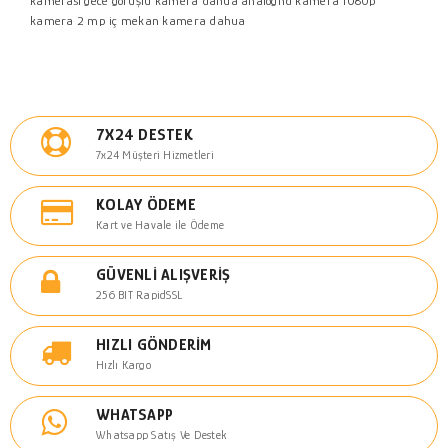
kamerası
gece görüşlü kamera
dahua analoghd kamera
1080p
kamera
2 mp iç mekan kamera dahua
7X24 DESTEK
7x24 Müşteri Hizmetleri
KOLAY ÖDEME
Kart ve Havale ile Ödeme
GÜVENLI ALIŞVERIŞ
256 BIT RapidSSL
HIZLI GÖNDERIM
Hızlı Kargo
WHATSAPP
Whatsapp Satış Ve Destek