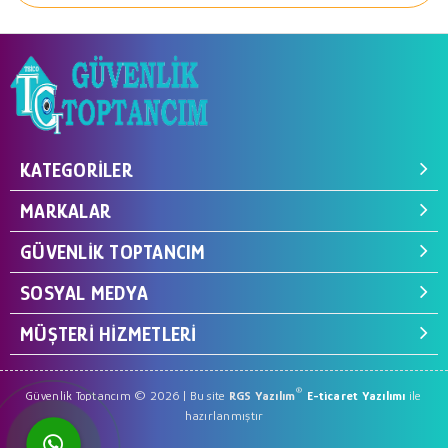
KATEGORILER
MARKALAR
GÜVENLIK TOPTANCIM
SOSYAL MEDYA
MÜŞTERI HIZMETLERI
®
Güvenlik Toptancım © 2026 | Bu site
RGS Yazılım
E-ticaret Yazılımı
ile
hazırlanmıştır
WhatsApp ile Hemen Ulaş!