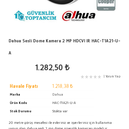
Dahua Sesli Dome Kamera 2 MP HDCVI IR HAC-T1A21-U-
A
1.282,50 ₺
Yorum Yap
Havale Fiyatı
1.218,38 ₺
Marka
Dahua
Ürün Kodu
HAC-T1A21-U-A
Stok Durumu
Stokta var
20 metre görüş mesafesi ile evleriniz ve işyerleriniz için kullanıma
uygun olan dahua sesli 2 mp dome güvenlik kamerası modeli iç