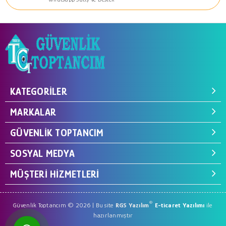
KATEGORILER
MARKALAR
GÜVENLIK TOPTANCIM
SOSYAL MEDYA
MÜŞTERI HIZMETLERI
®
Güvenlik Toptancım © 2026 | Bu site
RGS Yazılım
E-ticaret Yazılımı
ile
hazırlanmıştır