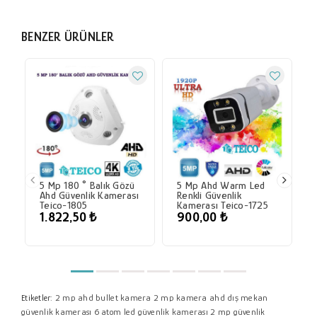
BENZER ÜRÜNLER
Ye
5 Mp 180 ° Balık Gözü
5 Mp Ahd Warm Led
Ahd Güvenlik Kamerası
Renkli Güvenlik
Teico-1805
Kamerası Teico-1725
1.822,50 ₺
900,00 ₺
2 mp ahd bullet kamera
2 mp kamera
ahd dış mekan
Etiketler:
güvenlik kamerası
6 atom led güvenlik kamerası
2 mp güvenlik