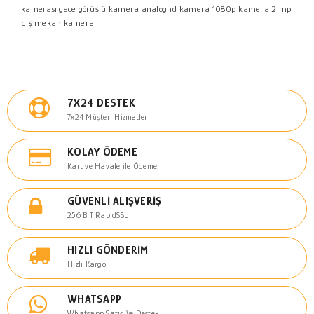
kamerası
gece görüşlü kamera
analoghd kamera
1080p kamera
2 mp
dış mekan kamera
7X24 DESTEK
7x24 Müşteri Hizmetleri
KOLAY ÖDEME
Kart ve Havale ile Ödeme
GÜVENLI ALIŞVERIŞ
256 BIT RapidSSL
HIZLI GÖNDERIM
Hızlı Kargo
WHATSAPP
Whatsapp Satış Ve Destek