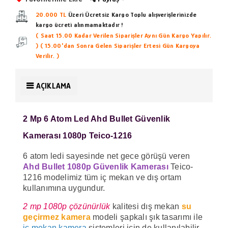
20.000 TL
Üzeri Ücretsiz Kargo
Toplu alışverişlerinizde
kargo ücreti alınmamaktadır !
( Saat 15.00 Kadar Verilen Siparişler Aynı Gün Kargo Yapılır.
)
( 15.00'dan Sonra Gelen Siparişler Ertesi Gün Kargoya
Verilir. )
AÇIKLAMA
2 Mp 6 Atom Led Ahd Bullet Güvenlik
Kamerası 1080p Teico-1216
6 atom ledi sayesinde net gece görüşü veren
Ahd Bullet 1080p Güvenlik Kamerası
Teico-
1216 modelimiz tüm iç mekan ve dış ortam
kullanımına uygundur.
2 mp 1080p çözünürlük
kalitesi dış mekan
su
geçirmez kamera
modeli şapkalı şık tasarımı ile
iç mekan kamera
sistemleri için de kullanılabilir.