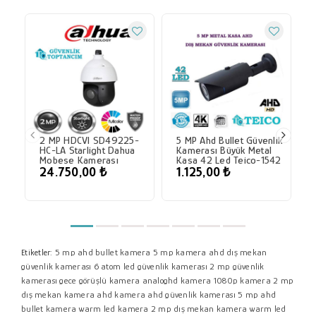
2 MP HDCVI SD49225-
5 MP Ahd Bullet Güvenlik
HC-LA Starlight Dahua
Kamerası Büyük Metal
Mobese Kamerası
Kasa 42 Led Teico-1542
24.750,00 ₺
1.125,00 ₺
5 mp ahd bullet kamera
5 mp kamera
ahd dış mekan
Etiketler:
güvenlik kamerası
6 atom led güvenlik kamerası
2 mp güvenlik
kamerası
gece görüşlü kamera
analoghd kamera
1080p kamera
2 mp
dış mekan kamera
ahd kamera
ahd güvenlik kamerası
5 mp ahd
bullet kamera
warm led kamera
2 mp dış mekan kamera
warm led