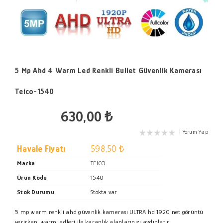
5 Mp Ahd 4 Warm Led Renkli Bullet Güvenlik Kamerası
Teico-1540
630,00 ₺
Yorum Yap
Havale Fiyatı
598,50 ₺
Marka
TEICO
Ürün Kodu
1540
Stok Durumu
Stokta var
5 mp warm renkli ahd güvenlik kamerası ULTRA hd 1920 net görüntü
verirken, warm ledleri ile karanlık alanlarınızı aydınlatır.