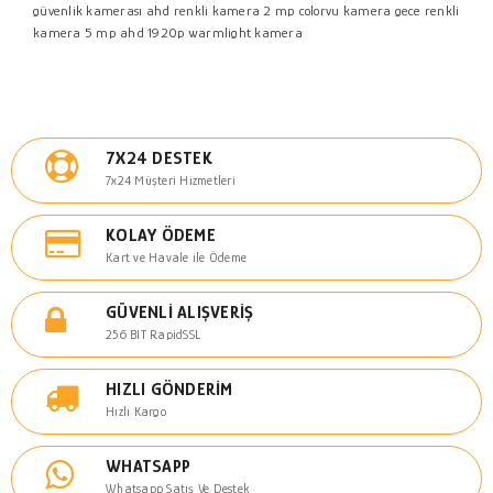
güvenlik kamerası
ahd renkli kamera
2 mp colorvu kamera
gece renkli
kamera
5 mp ahd 1920p warmlight kamera
7X24 DESTEK
7x24 Müşteri Hizmetleri
KOLAY ÖDEME
Kart ve Havale ile Ödeme
GÜVENLI ALIŞVERIŞ
256 BIT RapidSSL
HIZLI GÖNDERIM
Hızlı Kargo
WHATSAPP
Whatsapp Satış Ve Destek