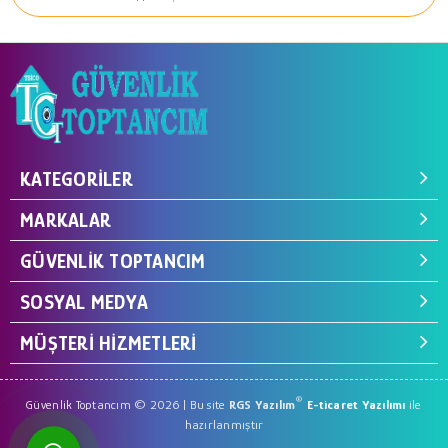
KATEGORILER
MARKALAR
GÜVENLIK TOPTANCIM
SOSYAL MEDYA
MÜŞTERI HIZMETLERI
®
Güvenlik Toptancım © 2026 | Bu site
RGS Yazılım
E-ticaret Yazılımı
ile
hazırlanmıştır