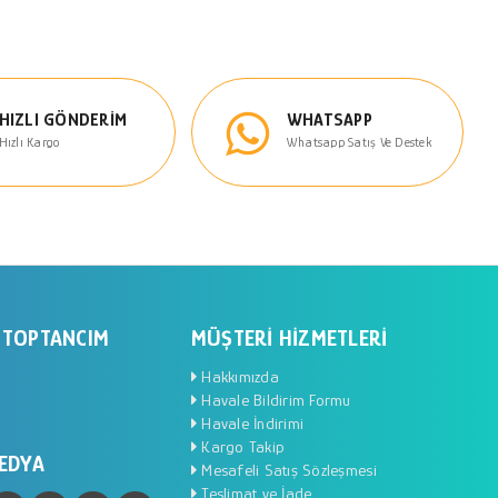
HIZLI GÖNDERIM
WHATSAPP
Hızlı Kargo
Whatsapp Satış Ve Destek
 TOPTANCIM
MÜŞTERI HIZMETLERI
Hakkımızda
Havale Bildirim Formu
Havale İndirimi
Kargo Takip
EDYA
Mesafeli Satış Sözleşmesi
Teslimat ve İade