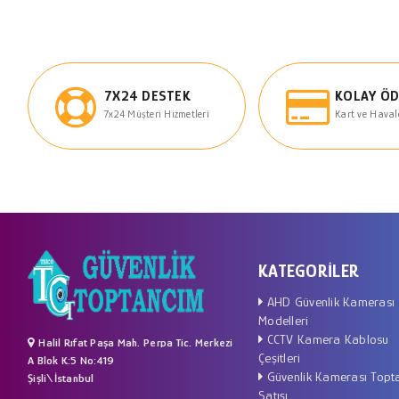
7X24 DESTEK
KOLAY Ö
7x24 Müşteri Hizmetleri
Kart ve Haval
KATEGORILER
AHD Güvenlik Kamerası
Modelleri
CCTV Kamera Kablosu
Halil Rıfat Paşa Mah. Perpa Tic. Merkezi
Çeşitleri
A Blok K:5 No:419
Güvenlik Kamerası Topt
Şişli\İstanbul
Satışı