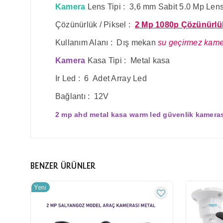
Kamera
Lens Tipi : 3,6 mm Sabit 5.0 Mp Len
Çözünürlük / Piksel :
2 Mp 1080p Çözünürlü
Kullanım Alanı : Dış mekan
su geçirmez kam
Kamera
Kasa Tipi : Metal kasa
Ir Led : 6 Adet Array Led
Bağlantı : 12V
2 mp ahd metal kasa warm led güvenlik kamera
BENZER ÜRÜNLER
Yeni