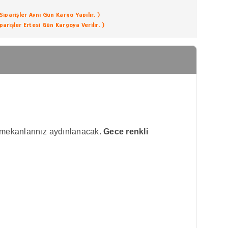
iparişler Aynı Gün Kargo Yapılır. )
arişler Ertesi Gün Kargoya Verilir. )
ç mekanlarınız aydınlanacak.
Gece renkli