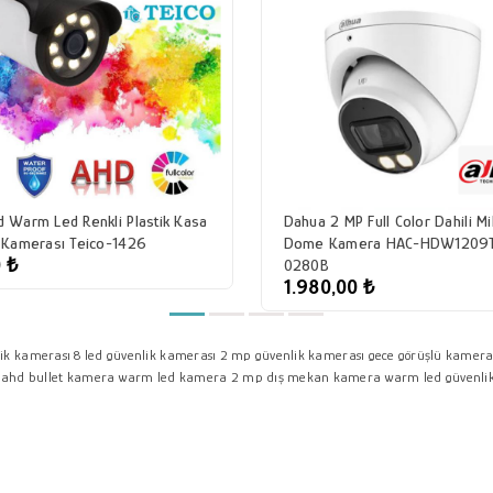
 Warm Led Renkli Plastik Kasa
Dahua 2 MP Full Color Dahili M
 Kamerası Teico-1426
Dome Kamera HAC-HDW1209T
 ₺
0280B
1.980,00 ₺
ik kamerası
8 led güvenlik kamerası
2 mp güvenlik kamerası
gece görüşlü kamer
 ahd bullet kamera
warm led kamera
2 mp dış mekan kamera
warm led güvenli