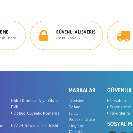
DEME
GÜVENLI ALIŞVERIŞ
e ile Ödeme
256 BIT RapidSSL
MARKALAR
GÜVENLIK
Ahd Kamera Kayıt Cihazı
Hikvision
Hesabım
DVR
Dahua
Siparişlerim
Dahua Güvenlik Kamerası
TEICO
Favorilerim
Western Digital
SOSYAL M
an
7/24 Güvenlik Harddiski
Kingston
TP-LINK