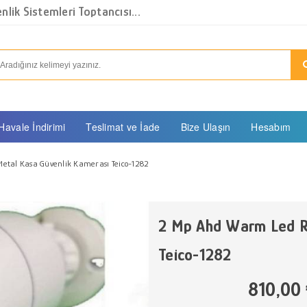
lik Sistemleri Toptancısı...
Havale İndirimi
Teslimat ve İade
Bize Ulaşın
Hesabım
etal Kasa Güvenlik Kamerası Teico-1282
2 Mp Ahd Warm Led Re
Teico-1282
810,00