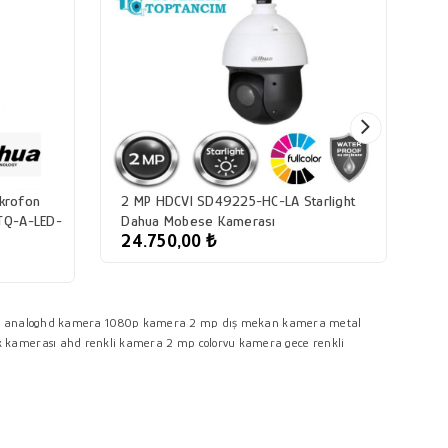
ikrofon
2 MP HDCVI SD49225-HC-LA Starlight
Da
Q-A-LED-
Dahua Mobese Kamerası
HA
24.750,00 ₺
1
a
analoghd kamera
1080p kamera
2 mp dış mekan kamera
metal
k kamerası
ahd renkli kamera
2 mp colorvu kamera
gece renkli