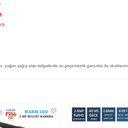
s
k
era
sı
, yoğun yağış alan bölgelerde su geçirmezlik garantisi ile oksitle