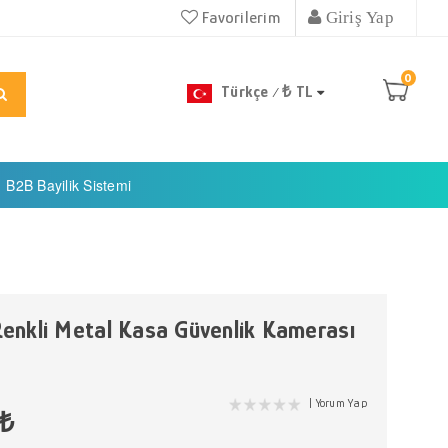
Favorilerim
Giriş Yap
0
Türkçe
₺ TL
/
B2B Bayilik Sistemi
nkli Metal Kasa Güvenlik Kamerası
Yorum Yap
 ₺