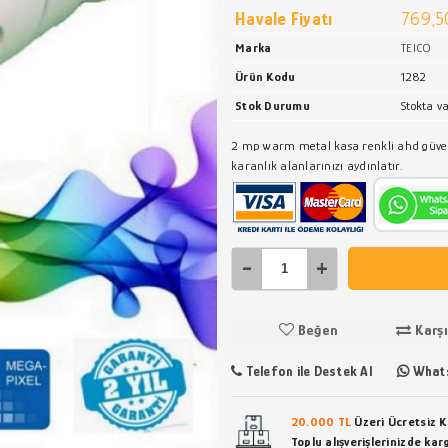
Havale Fiyatı
769,5
Marka
TEICO
Ürün Kodu
1282
Stok Durumu
Stokta v
2 mp warm metal kasa renkli ahd güvenl
karanlık alanlarınızı aydınlatır.
-
+
Beğen
Karşı
Telefon ile Destek Al
Whats
20.000 TL
Üzeri Ücretsiz 
Toplu alışverişlerinizde ka