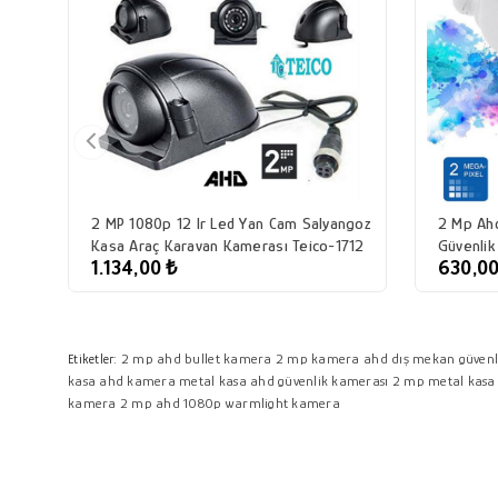
2 MP 1080p 12 Ir Led Yan Cam Salyangoz
2 Mp Ahd
Kasa Araç Karavan Kamerası Teico-1712
Güvenlik
1.134,00 ₺
630,00
2 mp ahd bullet kamera
2 mp kamera
ahd dış mekan güvenl
Etiketler:
kasa ahd kamera
metal kasa ahd güvenlik kamerası
2 mp metal kasa
kamera
2 mp ahd 1080p warmlight kamera