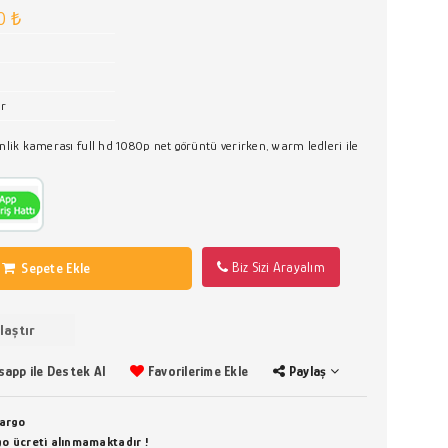
0 ₺
ar
ik kamerası full hd 1080p net görüntü verirken, warm ledleri ile
Biz Sizi Arayalım
Sepete Ekle
laştır
app ile Destek Al
Favorilerime Ekle
Paylaş
Kargo
rgo ücreti alınmamaktadır !