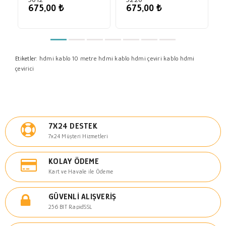
675,00 ₺
675,00 ₺
hdmi kablo
10 metre hdmi kablo
hdmi çeviri kablo
hdmi
Etiketler:
çevirici
7X24 DESTEK
7x24 Müşteri Hizmetleri
KOLAY ÖDEME
Kart ve Havale ile Ödeme
GÜVENLI ALIŞVERIŞ
256 BIT RapidSSL