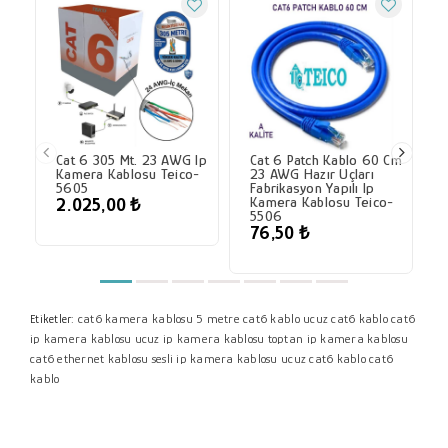
Cat 6 305 Mt. 23 AWG Ip
Cat 6 Patch Kablo 60 Cm
Kamera Kablosu Teico-
23 AWG Hazır Uçları
5605
Fabrikasyon Yapılı Ip
Kamera Kablosu Teico-
2.025,00 ₺
5506
76,50 ₺
cat6 kamera kablosu
5 metre cat6 kablo
ucuz cat6 kablo
cat6
Etiketler:
ip kamera kablosu
ucuz ip kamera kablosu
toptan ip kamera kablosu
cat6 ethernet kablosu
sesli ip kamera kablosu
ucuz cat6 kablo
cat6
kablo