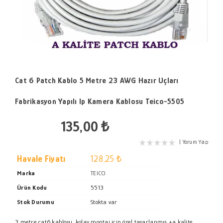
Cat 6 Patch Kablo 5 Metre 23 AWG Hazır Uçları
Fabrikasyon Yapılı Ip Kamera Kablosu Teico-5505
135,00 ₺
Yorum Yap
Havale Fiyatı
128,25 ₺
Marka
TEICO
Ürün Kodu
5513
Stok Durumu
Stokta var
3 metre cat6 kablosu, kolay montaj için özel tasarlanmış +a kalite