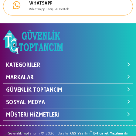
WHATSAPP
Whatsapp Satış Ve Destek
KATEGORILER
MARKALAR
GÜVENLIK TOPTANCIM
SOSYAL MEDYA
MÜŞTERI HIZMETLERI
®
Güvenlik Toptancım © 2026 | Bu site
RGS Yazılım
E-ticaret Yazılımı
ile