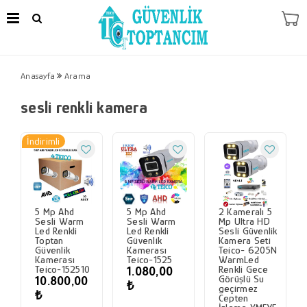
Anasayfa
Arama
sesli renkli kamera
İndirimli
5 Mp Ahd
5 Mp Ahd
2 Kameralı 5
Sesli Warm
Sesli Warm
Mp Ultra HD
Led Renkli
Led Renkli
Sesli Güvenlik
Toptan
Güvenlik
Kamera Seti
Güvenlik
Kamerası
Teico- 6205N
Kamerası
Teico-1525
WarmLed
Teico-152510
Renkli Gece
1.080,00
Görüşlü Su
10.800,00
₺
geçirmez
₺
Cepten