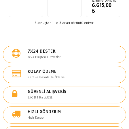
İzleme XMEYE
6.615,00
₺
3 sonuçtan 1 ile 3 arası görüntüleniyor.
7X24 DESTEK
7x24 Müşteri Hizmetleri
KOLAY ÖDEME
Kart ve Havale ile Ödeme
GÜVENLI ALIŞVERIŞ
256 BIT RapidSSL
HIZLI GÖNDERIM
Hızlı Kargo